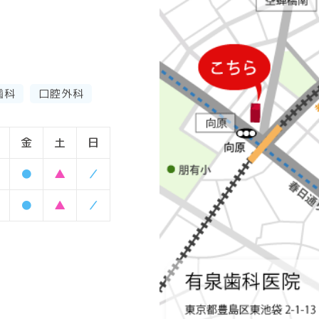
歯科
口腔外科
金
土
日
●
▲
／
●
▲
／