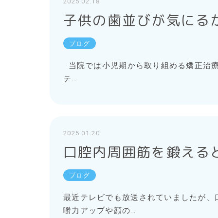
2025.02.18
子供の歯並びが気にる
ブログ
当院では小児期から取り組める矯正治療
テ…
2025.01.20
口腔内周囲筋を鍛える
ブログ
最近テレビでも放送されていましたが、
嚼力アップや顔の…