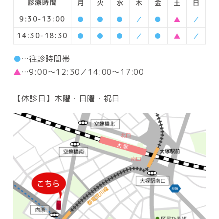
診療時間
月
火
水
木
金
土
日
9:30-13:00
●
●
●
／
●
▲
／
14:30-18:30
●
●
●
／
●
▲
／
●
…往診時間帯
▲
…9:00～12:30／14:00～17:00
【休診日】木曜・日曜・祝日